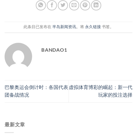
此条目已发布在
半岛新闻资讯
。将
永久链接
书签。
BANDAO1
巴黎奥运会倒计时：各国代表
虚拟体育博彩的崛起：新一代
团备战情况
玩家的投注选择
最新文章