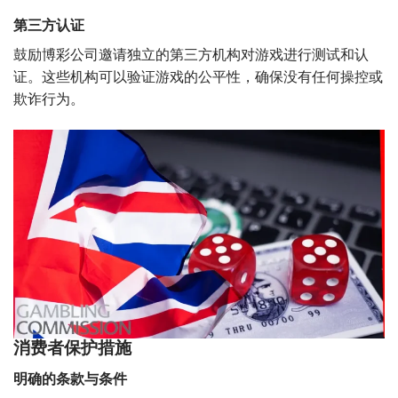
第三方认证
鼓励博彩公司邀请独立的第三方机构对游戏进行测试和认
证。这些机构可以验证游戏的公平性，确保没有任何操控或
欺诈行为。
消费者保护措施
明确的条款与条件