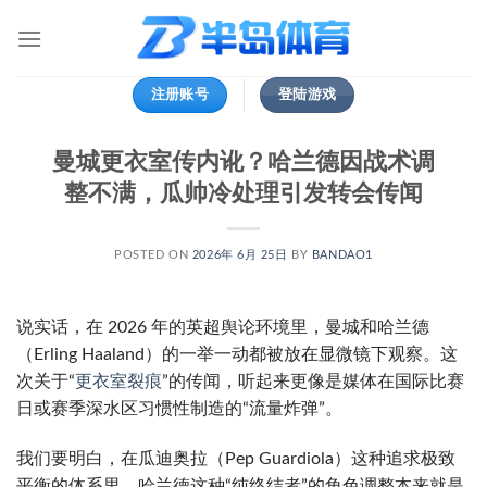
跳
到
内
容
注册账号
登陆游戏
曼城更衣室传内讹？哈兰德因战术调
整不满，瓜帅冷处理引发转会传闻
POSTED ON
2026年 6月 25日
BY
BANDAO1
说实话，在 2026 年的英超舆论环境里，曼城和哈兰德
（Erling Haaland）的一举一动都被放在显微镜下观察。这
次关于“
更衣室裂痕
”的传闻，听起来更像是媒体在国际比赛
日或赛季深水区习惯性制造的“流量炸弹”。
我们要明白，在瓜迪奥拉（Pep Guardiola）这种追求极致
平衡的体系里，哈兰德这种“纯终结者”的角色调整本来就是