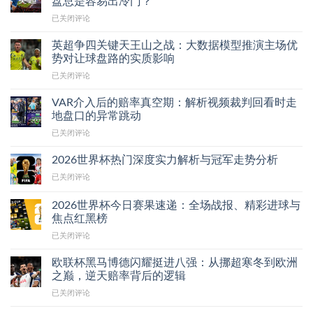
盘总是容易出冷门？
新
揭
已关闭评论
动
秘
态
英
解
英超争四关键天王山之战：大数据模型推演主场优
超
析：
势对让球盘路的实质影响
博
球
英
已关闭评论
彩
队
超
公
阵
争
司
VAR介入后的赔率真空期：解析视频裁判回看时走
容
四
不
地盘口的异常跳动
变
关
为
化、
VAR
已关闭评论
键
人
赛
介
天
知
事
入
王
2026世界杯热门深度实力解析与冠军走势分析
的
热
后
山
开
点
2026
已关闭评论
的
之
盘
与
世
赔
战：
逻
未
界
率
2026世界杯今日赛果速递：全场战报、精彩进球与
大
辑：
来
杯
真
焦点红黑榜
数
为
竞
热
空
据
什
争
2026
门
已关闭评论
期：
模
么
格
世
深
解
型
深
局
界
度
欧联杯黑马博德闪耀挺进八强：从挪超寒冬到欧洲
析
推
盘
预
杯
实
之巅，逆天赔率背后的逻辑
视
演
总
测
今
力
频
主
是
欧
已关闭评论
日
解
裁
场
容
联
赛
析
判
优