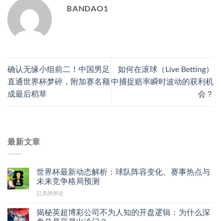
BANDAO1
确认无缘小组前二！中国男足
如何在滚球（Live Betting）
直通世界杯梦碎，附加赛名额
中捕捉赔率瞬时波动的获利机
成最后稻草
会？
最新文章
世界杯最新动态解析：球队阵容变化、赛事热点与
未来竞争格局预测
世
已关闭评论
界
杯
揭秘英超博彩公司不为人知的开盘逻辑：为什么深
最