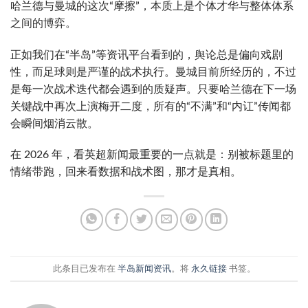
哈兰德与曼城的这次“摩擦”，本质上是个体才华与整体体系
之间的博弈。
正如我们在“半岛”等资讯平台看到的，舆论总是偏向戏剧
性，而足球则是严谨的战术执行。曼城目前所经历的，不过
是每一次战术迭代都会遇到的质疑声。只要哈兰德在下一场
关键战中再次上演梅开二度，所有的“不满”和“内讧”传闻都
会瞬间烟消云散。
在 2026 年，看英超新闻最重要的一点就是：别被标题里的
情绪带跑，回来看数据和战术图，那才是真相。
此条目已发布在
半岛新闻资讯
。将
永久链接
书签。