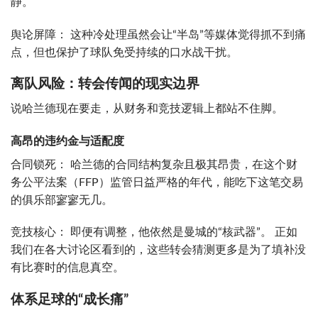
静。
舆论屏障： 这种冷处理虽然会让“半岛”等媒体觉得抓不到痛
点，但也保护了球队免受持续的口水战干扰。
离队风险：转会传闻的现实边界
说哈兰德现在要走，从财务和竞技逻辑上都站不住脚。
高昂的违约金与适配度
合同锁死： 哈兰德的合同结构复杂且极其昂贵，在这个财
务公平法案（FFP）监管日益严格的年代，能吃下这笔交易
的俱乐部寥寥无几。
竞技核心： 即便有调整，他依然是曼城的“核武器”。 正如
我们在各大讨论区看到的，这些转会猜测更多是为了填补没
有比赛时的信息真空。
体系足球的“成长痛”