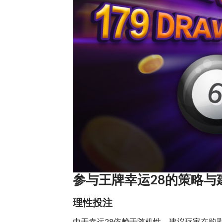
参与王牌幸运28的策略与
理性投注