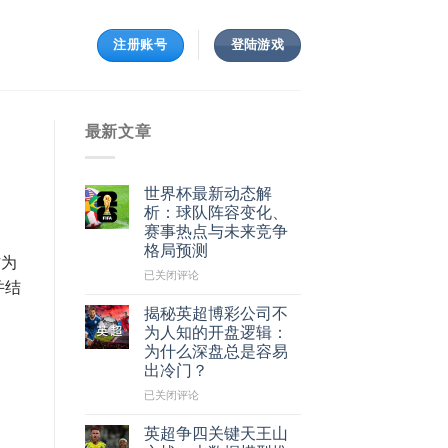
注册账号
登陆游戏
最新文章
世界杯最新动态解
析：球队阵容变化、
赛事热点与未来竞争
格局预测
作为
世
已关闭评论
并结
界
杯
揭秘英超博彩公司不
最
为人知的开盘逻辑：
新
为什么深盘总是容易
动
出冷门？
态
解
揭
已关闭评论
析：
秘
球
英
英超争四关键天王山
队
字，
超