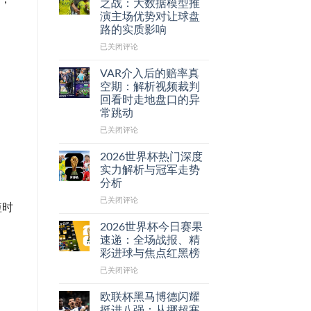
之战：大数据模型推
阵
博
演主场优势对让球盘
容
彩
路的实质影响
变
公
化、
司
英
已关闭评论
赛
不
超
事
为
争
VAR介入后的赔率真
热
人
四
空期：解析视频裁判
点
知
关
回看时走地盘口的异
与
的
键
常跳动
未
开
天
来
盘
王
VAR
已关闭评论
竞
逻
山
介
争
辑：
之
入
2026世界杯热门深度
格
为
战：
后
实力解析与冠军走势
局
什
大
的
分析
预
么
数
赔
测
深
据
2026
率
已关闭评论
短时
盘
模
世
真
总
型
界
空
2026世界杯今日赛果
是
推
杯
期：
速递：全场战报、精
容
演
热
解
彩进球与焦点红黑榜
易
主
门
析
出
2026
场
深
已关闭评论
视
冷
世
优
度
频
门？
界
势
实
裁
欧联杯黑马博德闪耀
杯
对
力
判
挺进八强：从挪超寒