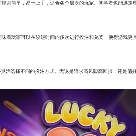
的规则简单，易于上手，适合各个层次的玩家。初学者也能迅速
意味着玩家可以在较短时间内多次进行投注和兑奖，使得游戏更
够灵活选择不同的投注方式。无论是追求高风险高回报，还是偏