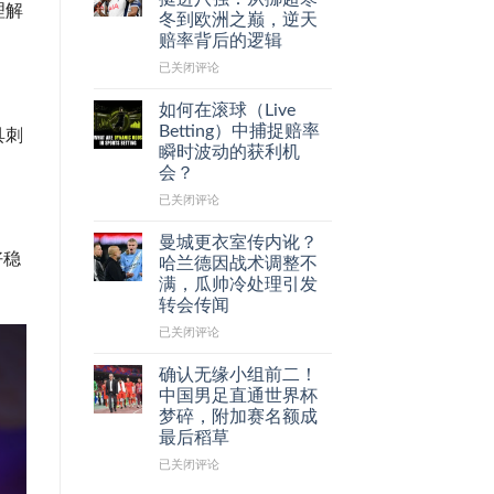
理解
今
让
解
回
冬到欧洲之巅，逆天
日
球
析
看
赔率背后的逻辑
赛
盘
与
时
果
路
冠
欧
走
已关闭评论
速
的
军
联
地
递：
实
走
杯
盘
如何在滚球（Live
全
质
势
黑
口
Betting）中捕捉赔率
具刺
场
影
分
马
的
瞬时波动的获利机
战
响
析
博
异
会？
报、
德
常
精
闪
跳
如
已关闭评论
彩
耀
动
何
进
挺
在
曼城更衣室传内讹？
球
进
滚
好稳
哈兰德因战术调整不
与
八
球
满，瓜帅冷处理引发
焦
强：
（Live
转会传闻
点
从
Betting）
红
挪
中
曼
已关闭评论
黑
超
捕
城
榜
寒
捉
更
确认无缘小组前二！
冬
赔
衣
中国男足直通世界杯
到
率
室
梦碎，附加赛名额成
欧
瞬
传
最后稻草
洲
时
内
之
波
讹？
确
已关闭评论
巅，
动
哈
认