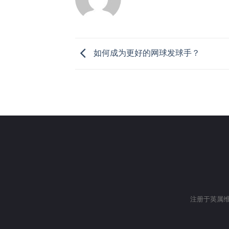
如何成为更好的网球发球手？
注册于英属