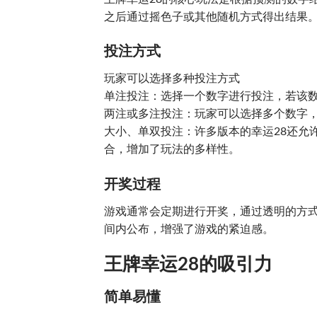
之后通过摇色子或其他随机方式得出结果
投注方式
玩家可以选择多种投注方式
单注投注：选择一个数字进行投注，若该
两注或多注投注：玩家可以选择多个数字
大小、单双投注：许多版本的幸运28还允许
合，增加了玩法的多样性。
开奖过程
游戏通常会定期进行开奖，通过透明的方
间内公布，增强了游戏的紧迫感。
王牌幸运28的吸引力
简单易懂