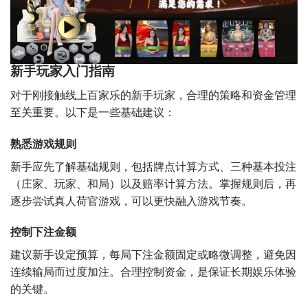
新手玩家入门指南
对于刚接触线上百家乐的新手玩家，合理的策略和资金管理
至关重要。以下是一些基础建议：
熟悉游戏规则
新手应先了解基础规则，包括牌点计算方式、三种基本投注
（庄家、玩家、和局）以及赔率计算方法。掌握规则后，再
逐步尝试真人荷官游戏，可以更快融入游戏节奏。
控制下注金额
建议新手设定预算，每局下注金额固定或略微调整，避免因
连续输局而过度加注。合理控制资金，是保证长期娱乐体验
的关键。