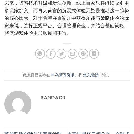
未来，随着技术升级和玩法创新，线上百家乐将继续吸引更
多玩家加入，而真人荷官的沉浸式体验无疑是推动这一趋势
的核心因素。对于希望在百家乐中获得乐趣与策略体验的玩
家来说，选择正规平台、合理管理资金，并结合基础策略，
将使游戏体验更加顺畅和丰富。
此条目已发布在
半岛新闻资讯
。将
永久链接
书签。
BANDAO1