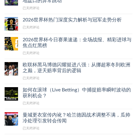
地盘口的异常跳动
变
关
为
化、
VAR
已关闭评论
键
人
赛
介
天
知
事
入
王
2026世界杯热门深度实力解析与冠军走势分析
的
热
后
山
开
点
2026
已关闭评论
的
之
盘
与
世
赔
战：
逻
未
界
率
2026世界杯今日赛果速递：全场战报、精彩进球与
大
辑：
来
杯
真
焦点红黑榜
数
为
竞
热
空
据
什
争
2026
门
已关闭评论
期：
模
么
格
世
深
解
型
深
局
界
度
欧联杯黑马博德闪耀挺进八强：从挪超寒冬到欧洲
析
推
盘
预
杯
实
之巅，逆天赔率背后的逻辑
视
演
总
测
今
力
频
主
是
欧
已关闭评论
日
解
裁
场
容
联
赛
析
判
优
易
杯
果
如何在滚球（Live Betting）中捕捉赔率瞬时波动的
与
回
势
出
黑
速
冠
获利机会？
看
对
冷
马
递：
军
时
让
如
门？
已关闭评论
博
全
走
走
球
何
德
场
势
地
盘
在
闪
曼城更衣室传内讹？哈兰德因战术调整不满，瓜帅
战
分
盘
路
滚
耀
冷处理引发转会传闻
报、
析
口
的
球
挺
精
的
曼
实
已关闭评论
（Live
进
彩
异
城
质
Betting）
八
进