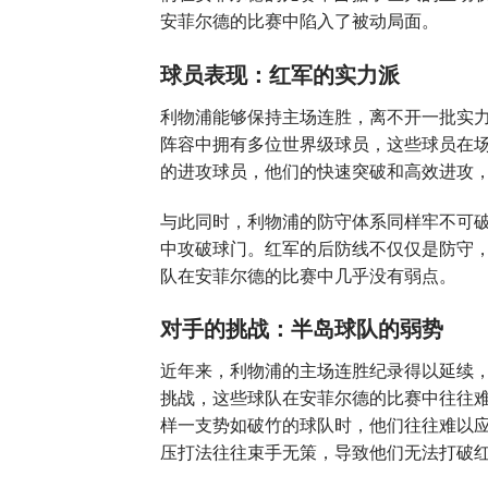
安菲尔德的比赛中陷入了被动局面。
球员表现：红军的实力派
利物浦能够保持主场连胜，离不开一批实
阵容中拥有多位世界级球员，这些球员在
的进攻球员，他们的快速突破和高效进攻
与此同时，利物浦的防守体系同样牢不可
中攻破球门。红军的后防线不仅仅是防守
队在安菲尔德的比赛中几乎没有弱点。
对手的挑战：半岛球队的弱势
近年来，利物浦的主场连胜纪录得以延续
挑战，这些球队在安菲尔德的比赛中往往
样一支势如破竹的球队时，他们往往难以
压打法往往束手无策，导致他们无法打破