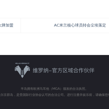
大牌加盟
AC米兰核心球员转会尘埃落定
半岛拥有欧洲马耳他（MGA）颁发的合法执照。
维尔京群岛，是受国际行业协会认可的合法公司。进行注册并娱乐前，请确保您年