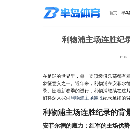
跳
到
首页
半岛
内
容
利物浦主场连胜纪录
POST
在足球的世界里，每一支顶级俱乐部都有
象征意义之一。近年来，利物浦在安菲尔德
录。随着新赛季的进行，利物浦继续在这
们将深入探讨
利物浦主场连胜
纪录延续的
利物浦主场连胜纪录的背
安菲尔德的魔力：红军的主场优势