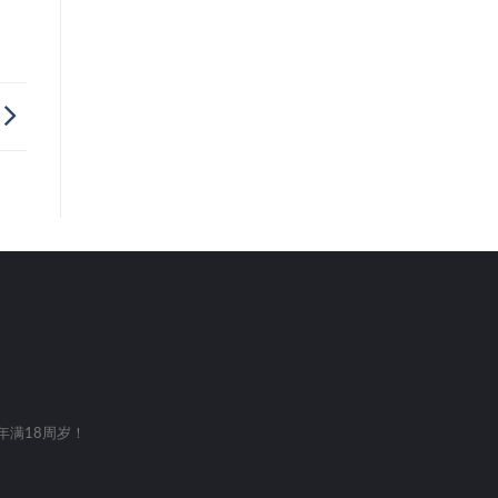
满18周岁！