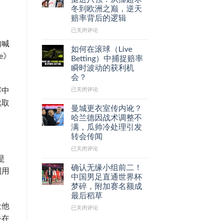
今
让
解
回
冬到欧洲之巅，逆天
日
球
析
看
赔率背后的逻辑
赛
盘
与
时
果
路
冠
欧
走
已关闭评论
速
的
军
联
地
呐喊
递：
实
走
杯
盘
如何在滚球（Live
全
质
势
黑
e》
口
Betting）中捕捉赔率
场
影
分
马
的
瞬时波动的获利机
战
响
析
博
异
会？
报、
德
常
精
闪
跳
如
已关闭评论
赛中
彩
耀
动
何
续取
进
挺
在
曼城更衣室传内讹？
球
进
滚
哈兰德因战术调整不
与
八
球
满，瓜帅冷处理引发
焦
强：
（Live
转会传闻
点
从
Betting）
红
挪
中
曼
已关闭评论
黑
超
捕
城
是
榜
寒
捉
更
确认无缘小组前二！
利用
冬
赔
衣
中国男足直通世界杯
到
率
室
梦碎，附加赛名额成
欧
瞬
传
最后稻草
洲
时
内
让他
之
波
讹？
确
已关闭评论
巅，
动
哈
认
手在