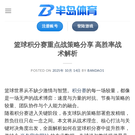
跳
到
内
容
注册账号
登陆游戏
篮球积分赛重点战策略分享 高胜率战
术解析
POSTED ON
2025年 10月 14日
BY
BANDAO1
篮球世界从不缺少激情与智慧。
积分赛
的每一场较量，都像
是一场无声的战术博弈：速度与力量的对抗、节奏与策略的
较量、团队协作与个人能力的融合。
随着积分赛进入关键阶段，各支球队的策略部署愈发精细，
胜负往往只在一念之间。本文将从战术理念、核心打法与关
键对决角度出发，全面解析如何在篮球积分赛中提升胜率，