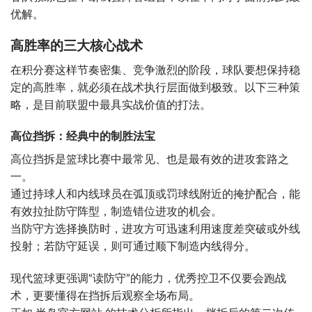
优解。
高胜率的三大核心战术
在积分赛这样节奏密集、竞争激烈的阶段，球队要想保持稳
定的高胜率，就必须在战术执行层面做到极致。以下三种策
略，是目前联盟中最具实战价值的打法。
高位挡拆：经典中的制胜法宝
高位挡拆是篮球比赛中最常见、也是最有效的进攻套路之
一。
通过持球人和内线球员在弧顶或罚球线附近的掩护配合，能
有效拉扯防守阵型，制造错位进攻的机会。
当防守方选择换防时，进攻方可迅速利用速度差突破或外线
投射；若防守延误，则可通过顺下制造内线得分。
现代篮球更强调“读防守”的能力，优秀控卫不仅要会跑战
术，更要懂得在挡拆后观察全场布局。