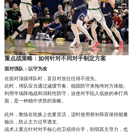
重点战策略：如何针对不同对手制定方案
面对强队：以守为攻
在面对顶级球队时，盲目对攻往往得不偿失。
此时，球队应当通过减缓节奏、稳固防守来拖垮对方体能。
利用半场阵地战和消耗性防守，迫使对手陷入低效的单打局
面，是一种稳中求胜的策略。
此外，教练在轮换上也要灵活，适时使用替补阵容保持能量
输出，防止主力过早透支。
战术上重点针对对手核心控卫或得分手，削弱其主导力，也