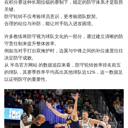
在积分赛这种长期拉锯的赛制下，稳定的防守体系才是取胜
关键。
防守轮转不仅考验球员意识，更考验团队默契。
合理的站位与补防，能让对手陷入进攻困境。
许多教练将防守视为球队文化的一部分，通过建立清晰的防
守责任制来提升整体效率。
例如当对手打出双掩护时，边翼与中锋之间的补位速度往往
决定防守成败。
从 半岛官方网站 的数据追踪来看，防守轮转效率排名前五
的球队，其赛季胜率平均高出其他球队近12%，这一数据足
以证明防守的重要性。