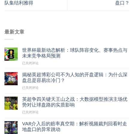
队集结利雅得
盘口？
最新文章
世界杯最新动态解析：球队阵容变化、赛事热点与
未来竞争格局预测
世
已关闭评论
界
杯
揭秘英超博彩公司不为人知的开盘逻辑：为什么深
最
盘总是容易出冷门？
新
揭
已关闭评论
动
秘
态
英
解
英超争四关键天王山之战：大数据模型推演主场优
超
析：
势对让球盘路的实质影响
博
球
英
已关闭评论
彩
队
超
公
阵
争
司
VAR介入后的赔率真空期：解析视频裁判回看时走
容
四
不
地盘口的异常跳动
变
关
为