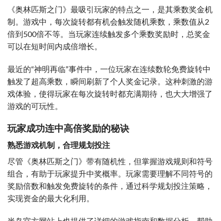
《奥林匹斯之门》最吸引玩家的特点之一，是其乘数奖金机
制。游戏中，每次旋转都有机会触发随机乘数，乘数值从2
倍到500倍不等。当玩家连续触发多个乘数奖励时，总奖金
可以在短时间内成倍增长。
最近的“神明再临”事件中，一位玩家在连续数轮免费旋转中
触发了超高乘数，瞬间刷新了个人奖金记录。这种刺激的游
戏体验，使得玩家在每次旋转时都充满期待，也大大增强了
游戏的可玩性。
玩家成功连中高倍奖励的秘诀
熟悉游戏机制，合理规划投注
尽管《奥林匹斯之门》带有随机性，但掌握游戏规则和符号
组合，有助于玩家提升中奖概率。玩家需要理解不同符号的
奖励倍数和触发免费旋转的条件，通过科学规划投注策略，
实现资金的最大化利用。