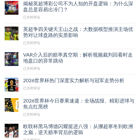
杯
揭秘英超博彩公司不为人知的开盘逻辑：为什么深
最
盘总是容易出冷门？
新
揭
已关闭评论
动
秘
态
英
解
英超争四关键天王山之战：大数据模型推演主场优
超
析：
势对让球盘路的实质影响
博
球
英
已关闭评论
彩
队
超
公
阵
争
司
VAR介入后的赔率真空期：解析视频裁判回看时走
容
四
不
地盘口的异常跳动
变
关
为
化、
VAR
已关闭评论
键
人
赛
介
天
知
事
入
王
2026世界杯热门深度实力解析与冠军走势分析
的
热
后
山
开
点
2026
已关闭评论
的
之
盘
与
世
赔
战：
逻
未
界
率
2026世界杯今日赛果速递：全场战报、精彩进球与
大
辑：
来
杯
真
焦点红黑榜
数
为
竞
热
空
据
什
争
2026
门
已关闭评论
期：
模
么
格
世
深
解
型
深
局
界
度
欧联杯黑马博德闪耀挺进八强：从挪超寒冬到欧洲
析
推
盘
预
杯
实
之巅，逆天赔率背后的逻辑
视
演
总
测
今
力
频
主
是
欧