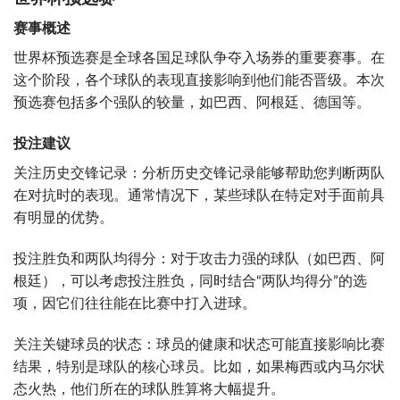
赛事概述
世界杯预选赛是全球各国足球队争夺入场券的重要赛事。在
这个阶段，各个球队的表现直接影响到他们能否晋级。本次
预选赛包括多个强队的较量，如巴西、阿根廷、德国等。
投注建议
关注历史交锋记录：分析历史交锋记录能够帮助您判断两队
在对抗时的表现。通常情况下，某些球队在特定对手面前具
有明显的优势。
投注胜负和两队均得分：对于攻击力强的球队（如巴西、阿
根廷），可以考虑投注胜负，同时结合“两队均得分”的选
项，因它们往往能在比赛中打入进球。
关注关键球员的状态：球员的健康和状态可能直接影响比赛
结果，特别是球队的核心球员。比如，如果梅西或内马尔状
态火热，他们所在的球队胜算将大幅提升。