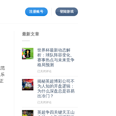
注册账号
登陆游戏
最新文章
世界杯最新动态解
析：球队阵容变化、
赛事热点与未来竞争
格局预测
规范
世
已关闭评论
娱乐
界
杯
正
揭秘英超博彩公司不
最
为人知的开盘逻辑：
新
为什么深盘总是容易
动
出冷门？
态
解
揭
已关闭评论
析：
秘
球
英
英超争四关键天王山
队
超