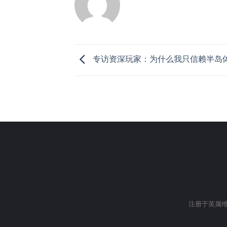
专访资深玩家：为什么我只信赖半岛
注册于英属