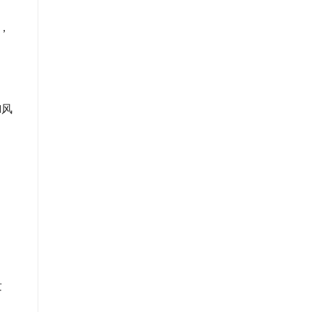
，
I风
。
发