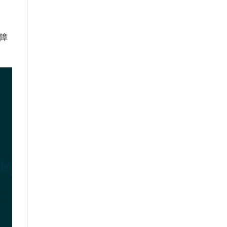
逆
的
兰
无
天
获
德
缘
赔
利
因
小
场
率
机
战
组
背
障
会？
术
前
后
调
二！
的
整
中
逻
不
国
辑
满，
男
瓜
足
帅
直
冷
通
处
世
理
界
引
杯
发
梦
转
碎，
会
附
传
加
闻
赛
名
额
成
最
后
稻