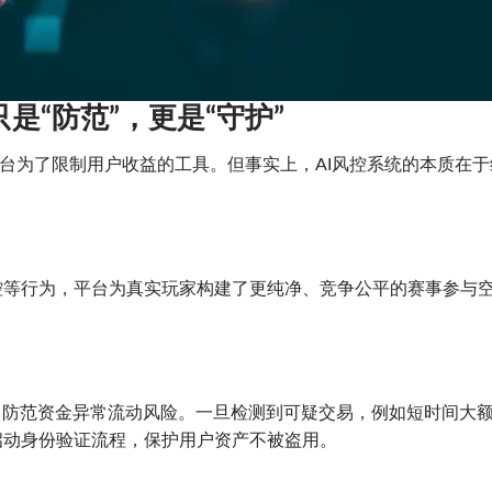
是“防范”，更是“守护”
平台为了限制用户收益的工具。但事实上，AI风控系统的本质在于
控等行为，平台为真实玩家构建了更纯净、竞争公平的赛事参与
，防范资金异常流动风险。一旦检测到可疑交易，例如短时间大
启动身份验证流程，保护用户资产不被盗用。