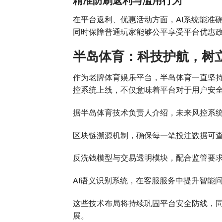
精准防刷返利与滥用行为
在平台返利、优惠活动方面，AI系统能准
同时保障普通玩家能够公平享受平台优惠
半岛体育：科技护航，树
作为老牌体育娱乐平台，半岛体育一直坚持
控系统上线，不仅意味着平台对于用户安
据半岛体育技术负责人介绍，未来风控系
区块链溯源机制，确保每一笔投注数据可
反洗钱模型与交易透明模块，配合监管要
AI语义识别系统，在客服服务中提升智能
这些技术布局将持续巩固平台安全防线，
展。