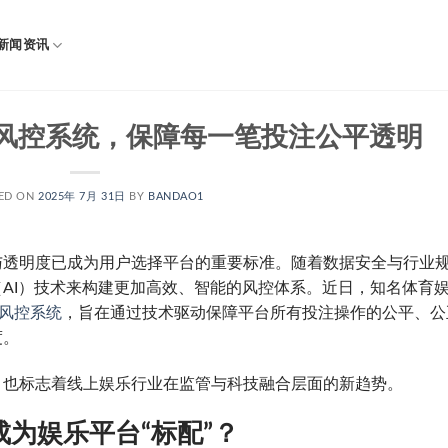
新闻资讯
能风控系统，保障每一笔投注公平透明
ED ON
2025年 7月 31日
BY
BANDAO1
与透明度已成为用户选择平台的重要标准。随着数据安全与行业
AI）技术来构建更加高效、智能的风控体系。近日，知名体育
能风控系统
，旨在通过技术驱动保障平台所有投注操作的公平、公
度。
，也标志着线上娱乐行业在监管与科技融合层面的新趋势。
成为娱乐平台“标配”？