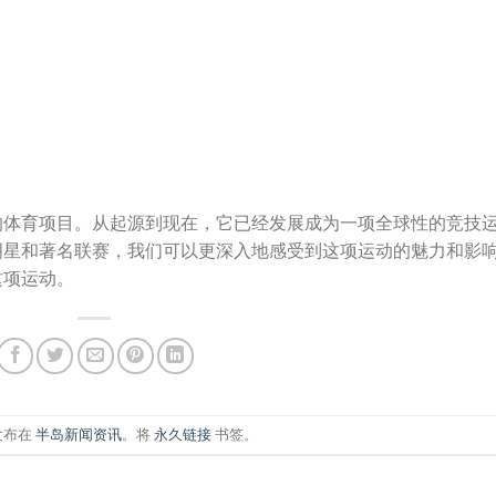
的体育项目。从起源到现在，它已经发展成为一项全球性的竞技
明星和著名联赛，我们可以更深入地感受到这项运动的魅力和影
这项运动。
发布在
半岛新闻资讯
。将
永久链接
书签。