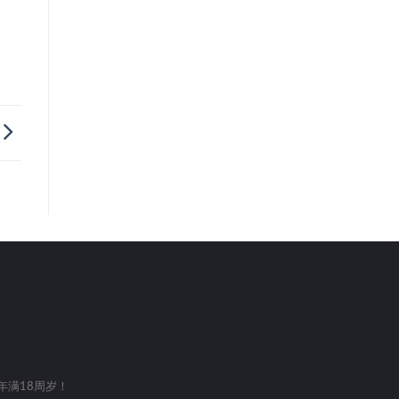
满18周岁！