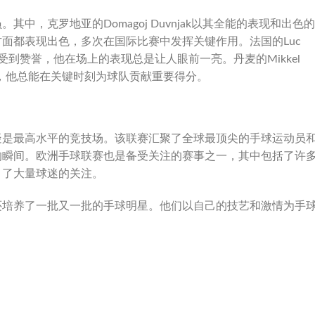
中，克罗地亚的Domagoj Duvnjak以其全能的表现和出色
面都表现出色，多次在国际比赛中发挥关键作用。法国的Luc
受到赞誉，他在场上的表现总是让人眼前一亮。丹麦的Mikkel
称，他总能在关键时刻为球队贡献重要得分。
疑是最高水平的竞技场。该联赛汇聚了全球最顶尖的手球运动员
的瞬间。欧洲手球联赛也是备受关注的赛事之一，其中包括了许
引了大量球迷的关注。
还培养了一批又一批的手球明星。他们以自己的技艺和激情为手