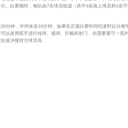
分。比赛期间，每队由7名球员组成（其中6名场上球员和1名守
。
30分钟，中间休息10分钟。如果在正规比赛时间结束时比分相
中可以使用双手进行传球、接球、拦截和射门，但需要遵守一系
拉扯或冲撞对方球员等。