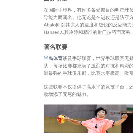
在国际手球界，有许多备受瞩目的明星球员。其
导能力而闻名。他无论是在进攻还是防守方
Abalo则以其惊人的速度和敏锐的反应能力
Hansen以其冷静和精准的射门技巧而著
著名联赛
半岛体育
谈及手球联赛，世界手球联赛无
队，每场比赛都充满了激烈的对抗和精彩
洲最强的手球俱乐部，比赛水平极高，吸
这些联赛不仅提供了高水平的竞技平台，
动增添了无尽的魅力。