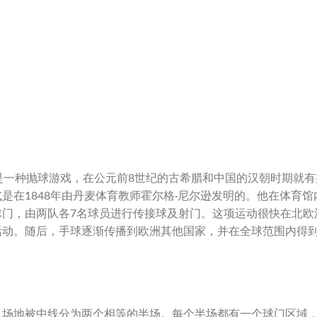
是一种抛球游戏，在公元前8世纪的古希腊和中国的汉朝时期就有
是在1848年由丹麦体育教师霍尔格·尼尔逊发明的。他在体育馆
球门，由两队各7名球员进行传接球及射门。这项运动很快在北欧
活动。随后，手球逐渐传播到欧洲其他国家，并在全球范围内得
，场地被中线分为两个相等的半场。每个半场都有一个球门区域