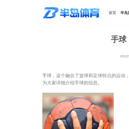
跳
到
首页
半岛
内
容
手球
POS
手球，这个融合了篮球和足球特点的运动
为大家详细介绍手球的信息。